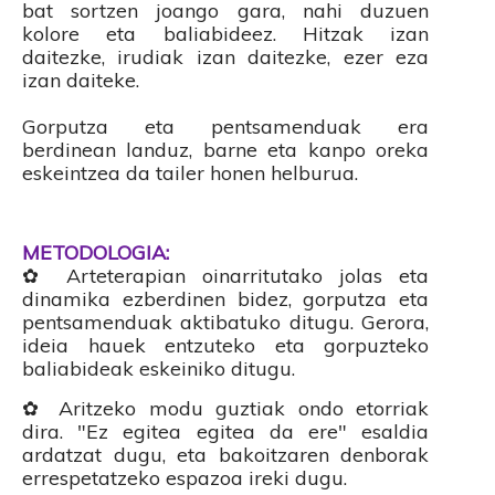
bat sortzen joango gara, nahi duzuen
kolore eta baliabideez. Hitzak izan
daitezke, irudiak izan daitezke, ezer eza
izan daiteke.
Gorputza eta pentsamenduak era
berdinean landuz, barne eta kanpo oreka
eskeintzea da tailer honen helburua.
METODOLOGIA:
✿ Arteterapian oinarritutako jolas
eta
dinamika ezberdinen bidez, gorputza eta
pentsamenduak aktibatuko ditugu. Gerora,
ideia hauek entzuteko eta gorpuzteko
baliabideak eskeiniko ditugu.
✿ Aritzeko modu guztiak ondo etorriak
dira. "Ez egitea egitea da ere" esaldia
ardatzat dugu, eta bakoitzaren denborak
errespetatzeko espazoa ireki dugu.