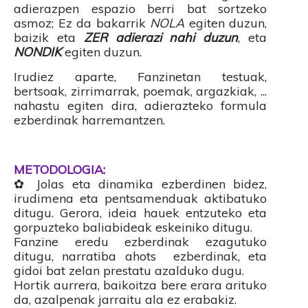
adierazpen espazio berri bat sortzeko
asmoz; Ez da bakarrik
NOLA
egiten duzun,
baizik eta
ZER adierazi nahi duzun
, eta
NONDIK
egiten duzun.
Irudiez aparte, Fanzinetan testuak,
bertsoak, zirrimarrak, poemak, argazkiak, ...
nahastu egiten dira, adierazteko formula
ezberdinak harremantzen.
METODOLOGIA:
✿ Jolas
eta dinamika ezberdinen bidez,
irudimena eta pentsamenduak aktibatuko
ditugu. Gerora, ideia hauek entzuteko eta
gorpuzteko baliabideak eskeiniko ditugu.
Fanzine eredu ezberdinak ezagutuko
ditugu, narratiba ahots ezberdinak, eta
gidoi bat zelan prestatu azalduko dugu.
Hortik aurrera, baikoitza bere erara arituko
da, azalpenak jarraitu ala ez erabakiz.