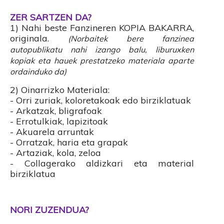
ZER SARTZEN DA?
1) Nahi beste Fanzineren KOPIA BAKARRA,
originala.
(Norbaitek bere fanzinea
autopublikatu nahi izango balu, liburuxken
kopiak eta hauek prestatzeko materiala aparte
ordainduko da)
2) Oinarrizko Materiala:
- Orri zuriak, koloretakoak edo birziklatuak
- Arkatzak, bligrafoak
- Errotulkiak, lapizitoak
- Akuarela arruntak
- Orratzak, haria eta grapak
- Artaziak, kola, zeloa
- Collagerako aldizkari eta material
birziklatua
NORI ZUZENDUA?