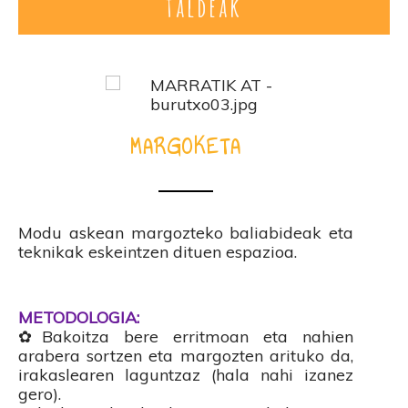
taldeak
MARGOKETA
Modu askean margozteko baliabideak eta
teknikak eskeintzen dituen espazioa.
METODOLOGIA:
✿Bakoitza bere erritmoan eta nahien
arabera sortzen eta margozten arituko da,
irakaslearen laguntzaz (hala nahi izanez
gero).