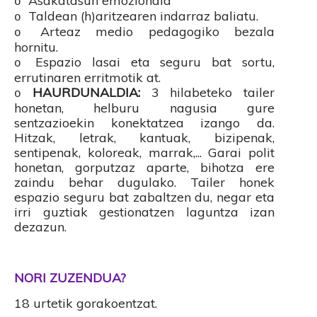
Asakatasun emozionala
o
Taldean (h)aritzearen indarraz baliatu.
o
Arteaz medio pedagogiko bezala
o
hornitu.
Espazio lasai eta seguru bat sortu,
o
errutinaren erritmotik at.
HAURDUNALDIA:
3 hilabeteko tailer
o
honetan, helburu nagusia gure
sentzazioekin konektatzea izango da.
Hitzak, letrak, kantuak, bizipenak,
sentipenak, koloreak, marrak,... Garai polit
honetan, gorputzaz aparte, bihotza ere
zaindu behar dugulako. Tailer honek
espazio seguru bat zabaltzen du, negar eta
irri guztiak gestionatzen laguntza izan
dezazun.
NORI ZUZENDUA?
18 urtetik gorakoentzat.