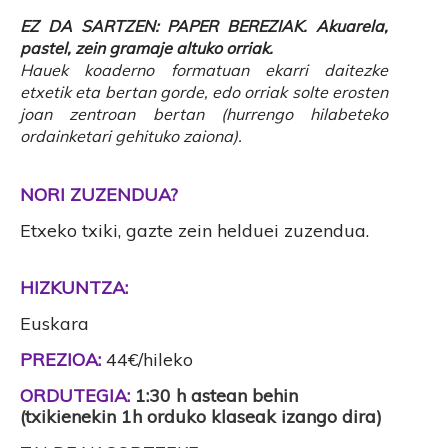
EZ DA SARTZEN: PAPER BEREZIAK. Akuarela,
pastel, zein gramaje altuko orriak.
Hauek koaderno formatuan ekarri daitezke
etxetik eta bertan gorde, edo orriak solte erosten
joan zentroan bertan (hurrengo hilabeteko
ordainketari gehituko zaiona).
NORI ZUZENDUA?
Etxeko txiki, gazte zein helduei zuzendua.
HIZKUNTZA:
Euskara
PREZIOA:
44€/hileko
ORDUTEGIA:
1:30 h astean behin
(txikienekin 1h orduko klaseak izango dira)