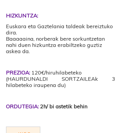
HIZKUNTZA:
Euskara eta Gaztelania taldeak bereiztuko
dira.
Baaaaaina, norberak bere sorkuntzetan
nahi duen hizkuntza erabiltzeko guztiz
askea da.
PREZIOA:
120€/hiruhilabeteko
(HAURDUNALDI SORTZAILEAk 3
hilabeteko iraupena du)
ORDUTEGIA:
2h/ bi astetik behin