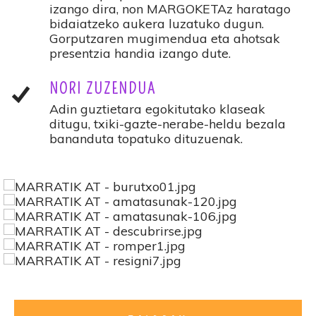
izango dira, non MARGOKETAz haratago
bidaiatzeko aukera luzatuko dugun.
Gorputzaren mugimendua eta ahotsak
presentzia handia izango dute.
NORI ZUZENDUA
Adin guztietara egokitutako klaseak
ditugu, txiki-gazte-nerabe-heldu bezala
bananduta topatuko dituzuenak.