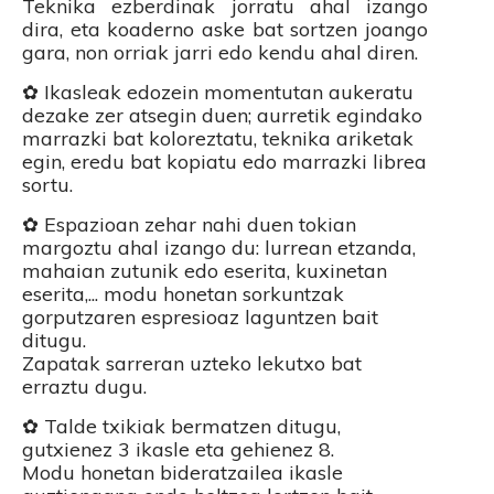
Teknika ezberdinak jorratu ahal izango
dira, eta koaderno aske bat sortzen joango
gara, non orriak jarri edo kendu ahal diren.
✿ Ikasleak edozein momentutan aukeratu
dezake zer atsegin duen; aurretik egindako
marrazki bat koloreztatu, teknika ariketak
egin, eredu bat kopiatu edo marrazki librea
sortu.
✿ Espazioan zehar nahi duen tokian
margoztu ahal izango du: lurrean etzanda,
mahaian zutunik edo eserita, kuxinetan
eserita,... modu honetan sorkuntzak
gorputzaren espresioaz laguntzen bait
ditugu.
Zapatak sarreran uzteko lekutxo bat
erraztu dugu.
✿ Talde txikiak bermatzen ditugu,
gutxienez 3 ikasle eta gehienez 8.
Modu honetan bideratzailea ikasle