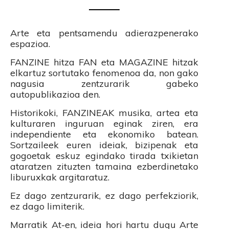
Arte eta pentsamendu adierazpenerako
espazioa.
FANZINE hitza FAN eta MAGAZINE hitzak
elkartuz sortutako fenomenoa da, non gako
nagusia zentzurarik gabeko
autopublikazioa den.
Historikoki, FANZINEAK musika, artea eta
kulturaren inguruan eginak ziren, era
independiente eta ekonomiko batean.
Sortzaileek euren ideiak, bizipenak eta
gogoetak eskuz egindako tirada txikietan
ataratzen zituzten tamaina ezberdinetako
liburuxkak argitaratuz.
Ez dago zentzurarik, ez dago perfekziorik,
ez dago limiterik.
Marratik At-en, ideia hori hartu dugu Arte