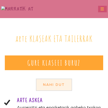
arte KLASEAK ETA TAILERRAK
GURE KLASEEI BURUZ
NAHI DUT
ARTE ASKEA
Aurreiritzi eta epaiketarik gabeko txokoa.