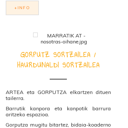
+INFO
GORPUTZ SORTZAILEA /
HAURDUNALDI SORTZAILEA
ARTEA eta GORPUTZA elkartzen dituen
tailerra.
Barrutik kanpora eta kanpotik barrura
aritzeko espazioa.
Gorputza mugitu bitartez, bidaia-koaderno