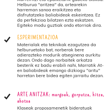
Helburua "aritzea" da, artearekin
harreman sanoa eraikitzea eta
disfrutatzeko baliabideak eskeintzea. Ez
da perfekzioa bilatzen ezta eskatzen.
Egiteko modu guztiak ondo etorriak dira.
ESPERIMENTAZIOA
Materialak eta teknikak ezagutzea da
helburuetako bat, norberak bere
adierazteko modurik atseginena aurkitu
dezan. Ondo dago norbaitek arkatza
besterik ez badu erabili nahi, Marratik At-
en baliabideak emango dizkiogu "aritu"
horretan bere bidea egiten jarraitu dezan.
ARTE ANITZAK: margoak, gorputza, hitza,
ahotsa
Klaseak proposamenetik bideratuak