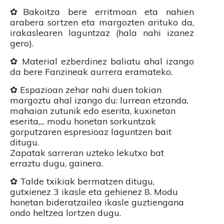
✿Bakoitza bere erritmoan eta nahien
arabera sortzen eta margozten arituko da,
irakaslearen laguntzaz (hala nahi izanez
gero).
✿ Material ezberdinez baliatu ahal izango
da bere Fanzineak aurrera eramateko.
✿ Espazioan zehar nahi duen tokian
margoztu ahal izango du: lurrean etzanda,
mahaian zutunik edo eserita, kuxinetan
eserita,... modu honetan sorkuntzak
gorputzaren espresioaz laguntzen bait
ditugu.
Zapatak sarreran uzteko lekutxo bat
erraztu dugu, gainera.
✿ Talde txikiak bermatzen ditugu,
gutxienez 3 ikasle eta gehienez 8. Modu
honetan bideratzailea ikasle guztiengana
ondo heltzea lortzen dugu.