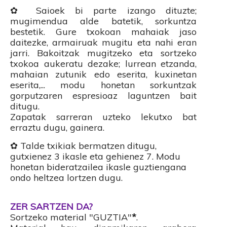
✿ Saioek bi parte izango dituzte;
mugimendua alde batetik, sorkuntza
bestetik. Gure txokoan mahaiak jaso
daitezke, armairuak mugitu eta nahi eran
jarri. Bakoitzak mugitzeko eta sortzeko
txokoa aukeratu dezake;
lurrean etzanda,
mahaian zutunik edo eserita, kuxinetan
eserita,... modu honetan sorkuntzak
gorputzaren espresioaz laguntzen bait
ditugu.
Zapatak sarreran uzteko lekutxo bat
erraztu dugu, gainera.
✿ Talde txikiak bermatzen ditugu,
gutxienez 3 ikasle eta gehienez 7. Modu
honetan bideratzailea ikasle guztiengana
ondo heltzea lortzen dugu.
ZER SARTZEN DA?
Sortzeko material "GUZTIA"
*
.