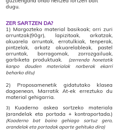
guztiengana ondo heltzea lortzen bait
dugu.
ZER SARTZEN DA?
1) Margozteko material basikoak; orri zuri
arruntzak(90gr), lapizitoak, arkatzak,
akuarela arruntak, errotulkiak, tenperak,
pintzelak, arkatz akuarelableak, pastel
arruntak, borragomak, zorrozgailuak,
garbiketa produktuak.
(zerrenda honetatik
kanpo dauden materialak norberak ekarri
beharko ditu)
2) Proposamenetik gidatutako klasea
dagoenean, Marratik At-ek erreztuko du
material gehigarria.
Kuaderno askea sortzeko materiala
3)
(arandelak eta portada + kontraportada.)
(Koaderno bat baino gehiago sortuz gero,
arandelak eta portadak aparte gehituko dira)