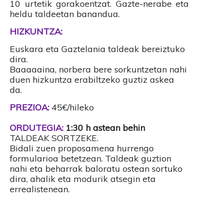
10 urtetik gorakoentzat. Gazte-nerabe eta
heldu taldeetan banandua.
HIZKUNTZA:
Euskara eta Gaztelania taldeak bereiztuko
dira.
Baaaaaina, norbera bere sorkuntzetan nahi
duen hizkuntza erabiltzeko guztiz askea
da.
PREZIOA:
45€/hileko
ORDUTEGIA:
1:30 h astean behin
TALDEAK SORTZEKE.
Bidali zuen proposamena hurrengo
formularioa betetzean. Taldeak guztion
nahi eta beharrak baloratu ostean sortuko
dira, ahalik eta modurik atsegin eta
errealistenean.