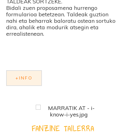
TALDEAK SORTZEKE.
Bidali zuen proposamena hurrengo
formularioa betetzean. Taldeak guztion
nahi eta beharrak baloratu ostean sortuko
dira, ahalik eta modurik atsegin eta
errealistenean.
+INFO
FANZINE TAILERRA