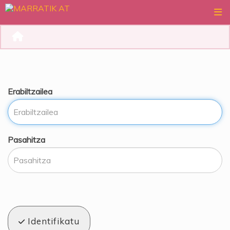
Erabiltzailea
Pasahitza
Identifikatu